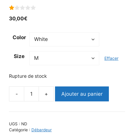
1.
30,00
€
00
s
ur
5
Color
Size
Effacer
Rupture de stock
-
+
Ajouter au panier
quantité
de
DÉBARDEUR
Femme
UGS :
ND
-
Catégorie :
Débardeur