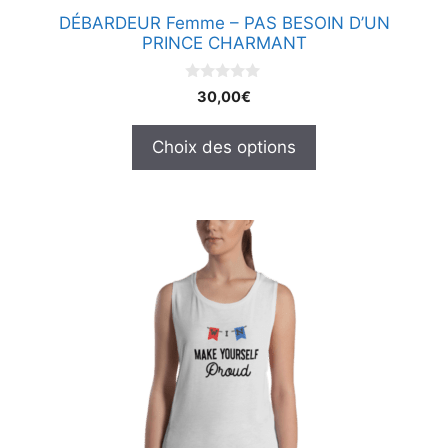
page
DÉBARDEUR Femme – PAS BESOIN D’UN
du
PRINCE CHARMANT
produit
0
30,00
€
s
u
r
Choix des options
5
Ce
produit
a
plusieurs
variations.
Les
options
peuvent
être