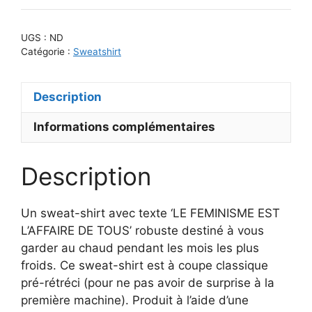
SWEATSHIRT
–
UGS :
ND
LE
Catégorie :
Sweatshirt
FEMINISME
EST
Description
L'AFFAIRE
DE
Informations complémentaires
TOUS
–
UNISEXE
Description
Un sweat-shirt avec texte ‘LE FEMINISME EST
L’AFFAIRE DE TOUS’ robuste destiné à vous
garder au chaud pendant les mois les plus
froids. Ce sweat-shirt est à coupe classique
pré-rétréci (pour ne pas avoir de surprise à la
première machine). Produit à l’aide d’une