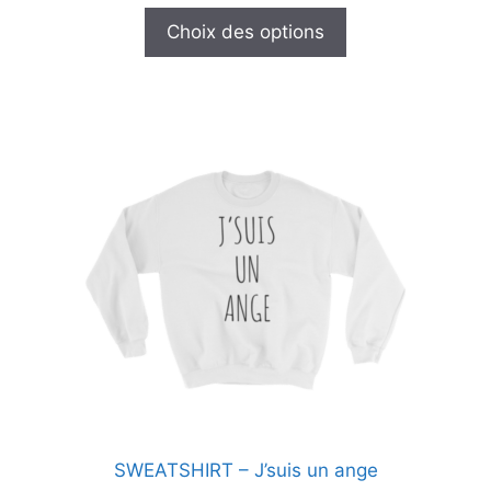
u
r
Choix des options
5
Ce
produit
a
plusieurs
variations.
Les
options
peuvent
être
choisies
sur
la
page
SWEATSHIRT – J’suis un ange
du