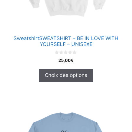
être
choisies
sur
la
page
SweatshirtSWEATSHIRT – BE IN LOVE WITH
du
YOURSELF – UNISEXE
produit
0
25,00
€
s
u
r
Choix des options
5
Ce
produit
a
plusieurs
variations.