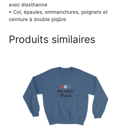
avec élasthanne
• Col, épaules, emmanchures, poignets et
ceinture à double piqûre
Produits similaires
Ce
produit
a
plusieurs
variations.
Les
options
peuvent
être
choisies
sur