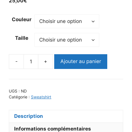
25,00
€
Couleur
Taille
-
+
Ajouter au panier
quantité
de
SWEATSHIRT
-
UGS :
ND
MON
Catégorie :
Sweatshirt
CHAT
-
Description
UNISEXE
Informations complémentaires