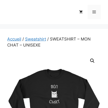
Aller
au
Menu
contenu
Accueil
/
Sweatshirt
/ SWEATSHIRT – MON
CHAT – UNISEXE