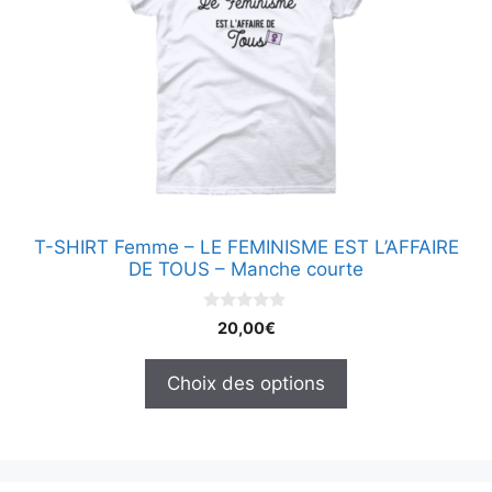
variations.
Les
options
peuvent
être
choisies
sur
la
page
T-SHIRT Femme – LE FEMINISME EST L’AFFAIRE
du
DE TOUS – Manche courte
produit
0
20,00
€
s
u
r
Choix des options
5