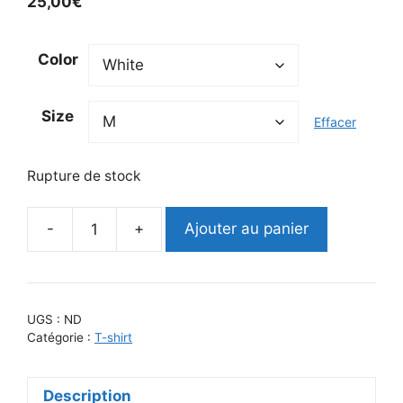
25,00
€
Color
Size
Effacer
Rupture de stock
-
+
Ajouter au panier
quantité
de
T-
SHIRT
UGS :
ND
Femme
Catégorie :
T-shirt
–
JE
Description
SUIS