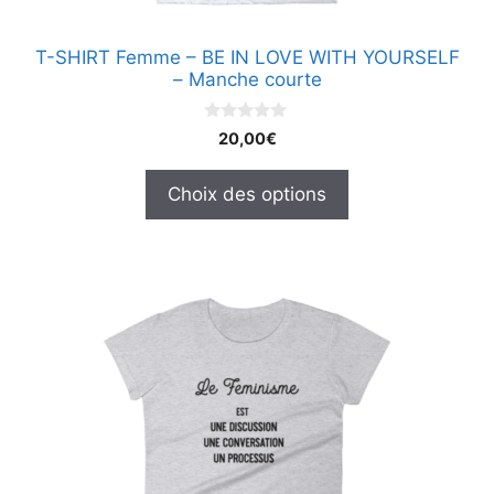
la
page
T-SHIRT Femme – BE IN LOVE WITH YOURSELF
du
– Manche courte
produit
0
20,00
€
s
u
r
Choix des options
5
Ce
produit
a
plusieurs
variations.
Les
options
peuvent