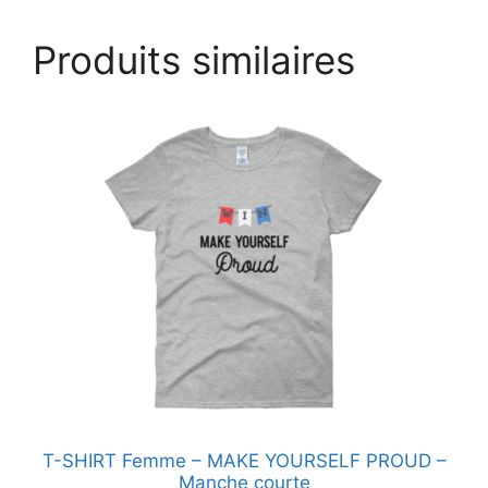
Produits similaires
Ce
produit
a
plusieurs
variations.
Les
options
peuvent
être
choisies
sur
la
page
T-SHIRT Femme – MAKE YOURSELF PROUD –
du
Manche courte