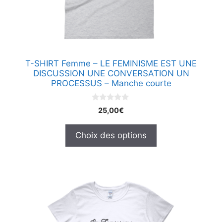
être
choisies
sur
la
page
T-SHIRT Femme – LE FEMINISME EST UNE
du
DISCUSSION UNE CONVERSATION UN
produit
PROCESSUS – Manche courte
0
25,00
€
s
u
r
Choix des options
5
Ce
produit
a
plusieurs