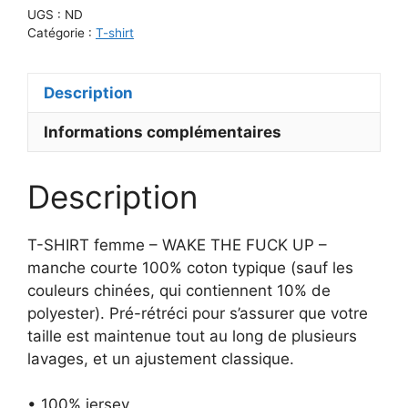
SHIRT
UGS :
ND
Femme
Catégorie :
T-shirt
–
WAKE
Description
THE
FUCK
Informations complémentaires
UP
–
Manche
Description
courte
T-SHIRT femme – WAKE THE FUCK UP –
manche courte 100% coton typique (sauf les
couleurs chinées, qui contiennent 10% de
polyester). Pré-rétréci pour s’assurer que votre
taille est maintenue tout au long de plusieurs
lavages, et un ajustement classique.
• 100% jersey