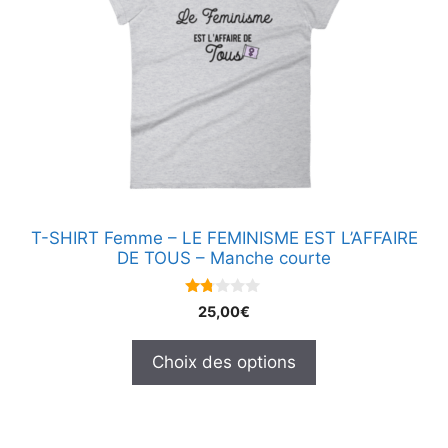
variations.
Les
options
peuvent
être
choisies
sur
la
page
T-SHIRT Femme – LE FEMINISME EST L’AFFAIRE
du
DE TOUS – Manche courte
produit
1.7
25,00
€
5
su
r 5
Choix des options
Ce