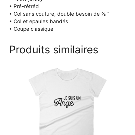
• Pré-rétréci
• Col sans couture, double besoin de ⅞ "
• Col et épaules bandés
• Coupe classique
Produits similaires
Ce
produit
a
plusieurs
variations.
Les
options
peuvent
être
choisies