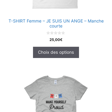
sur
la
page
T-SHIRT Femme – JE SUIS UN ANGE – Manche
du
courte
produit
0
25,00
€
s
u
r
Choix des options
5
Ce
produit
a
plusieurs
variations.
Les
options