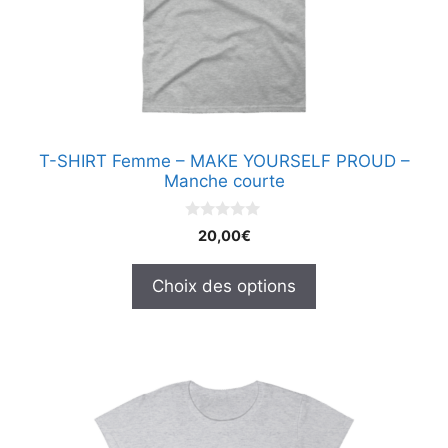
peuvent
être
choisies
sur
la
page
T-SHIRT Femme – MAKE YOURSELF PROUD –
du
Manche courte
produit
0
20,00
€
s
u
r
Choix des options
5
Ce
produit
a
plusieurs