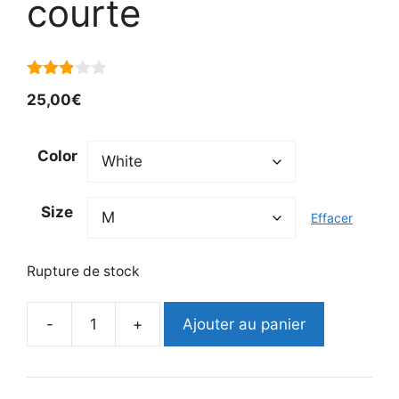
courte
2.84
25,00
€
sur 5
Color
Size
Effacer
Rupture de stock
-
+
Ajouter au panier
quantité
de
T-