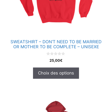
options
peuvent
être
choisies
sur
la
page
SWEATSHIRT – DON’T NEED TO BE MARRIED
du
OR MOTHER TO BE COMPLETE – UNISEXE
produit
0
25,00
€
s
u
r
Choix des options
5
Ce
produit
a