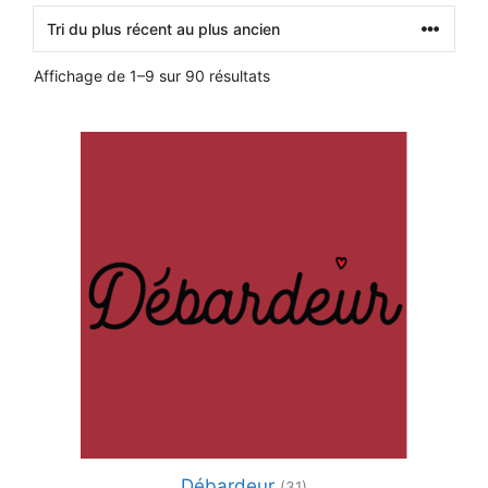
Trié
Affichage de 1–9 sur 90 résultats
du
plus
récent
au
plus
ancien
Débardeur
(31)