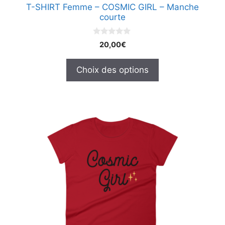
T-SHIRT Femme – COSMIC GIRL – Manche
du
courte
produit
0
20,00
€
s
u
r
Choix des options
5
Ce
produit
a
plusieurs
variations.
Les
options
peuvent
être
choisies