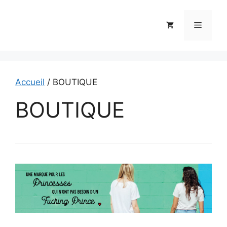
Aller
au
Menu
contenu
Accueil
/ BOUTIQUE
BOUTIQUE