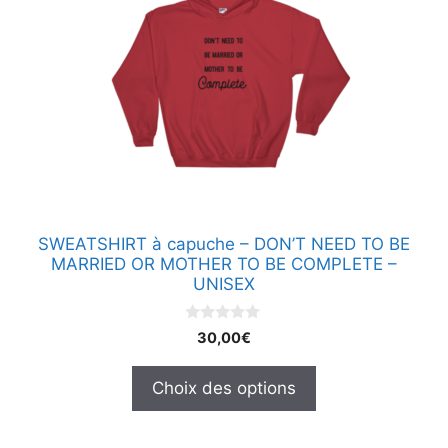
plusieurs
variations.
Les
options
peuvent
être
choisies
sur
la
page
SWEATSHIRT à capuche – DON’T NEED TO BE
du
MARRIED OR MOTHER TO BE COMPLETE –
produit
UNISEX
0
30,00
€
s
u
r
Choix des options
5