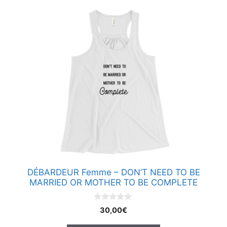
Ce
produit
a
plusieurs
variations.
Les
options
peuvent
être
choisies
sur
la
page
DÉBARDEUR Femme – DON’T NEED TO BE
du
MARRIED OR MOTHER TO BE COMPLETE
produit
0
30,00
€
s
u