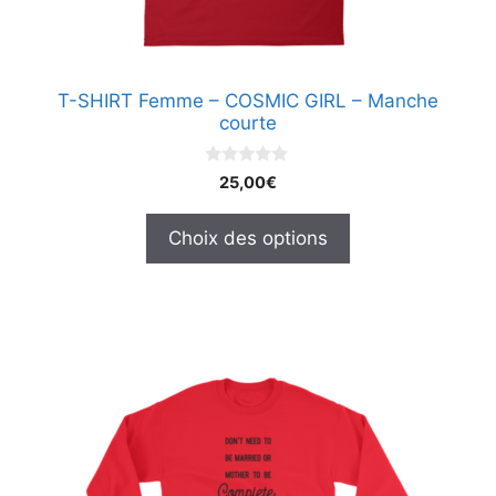
sur
la
page
T-SHIRT Femme – COSMIC GIRL – Manche
du
courte
produit
0
25,00
€
s
u
r
Choix des options
5
Ce
produit
a
plusieurs
variations.
Les