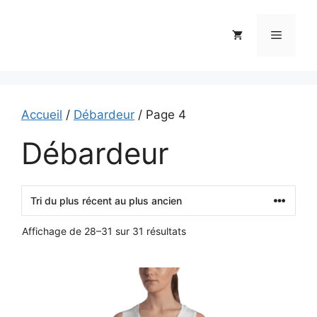
Aller
au
Menu
contenu
Accueil
/
Débardeur
/ Page 4
Débardeur
Trié
Affichage de 28–31 sur 31 résultats
du
plus
Ce
récent
au
produit
plus
a