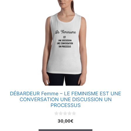
Ce
produit
a
plusieurs
variations.
Les
options
peuvent
être
choisies
sur
la
page
DÉBARDEUR Femme – LE FEMINISME EST UNE
du
CONVERSATION UNE DISCUSSION UN
produit
PROCESSUS
0
30,00
€
s
u