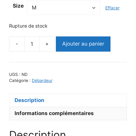
Size
Effacer
Rupture de stock
-
+
Ajouter au panier
quantité
de
DÉBARDEUR
Femme
UGS :
ND
–
Catégorie :
Débardeur
BE
IN
Description
LOVE
WITH
Informations complémentaires
YOURSLEF
Description