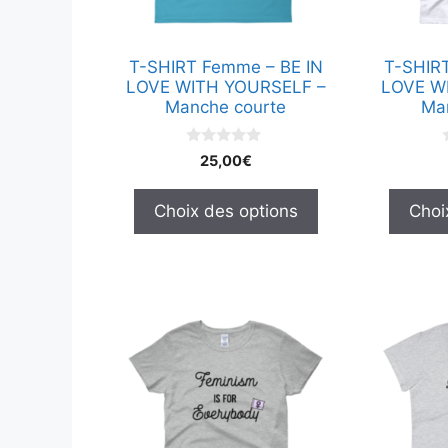
être
être
choisies
choisies
T-SHIRT Femme – BE IN
T-SHIR
sur
sur
LOVE WITH YOURSELF –
LOVE W
la
la
Manche courte
Ma
page
page
du
du
0
25,00
€
s
produit
produit
u
r
r
Choix des options
Choi
5
Ce
Ce
produit
produit
a
a
plusieurs
plusieurs
variations.
variations
Les
Les