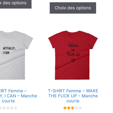
u
x des options
produit
5
r
Choix des options
5
Ce
produit
a
plusieurs
.
variations.
Les
options
peuvent
être
choisies
IRT Femme –
T-SHIRT Femme – WAKE
sur
, I CAN – Manche
THE FUCK UP – Manche
la
courte
courte
page
du