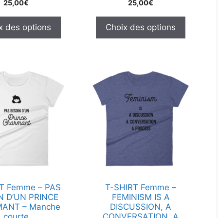
0
2.84
25,00
€
25,00
€
s
sur 5
produit
u
x des options
Choix des options
5
Ce
produit
a
plusieurs
.
variations.
Les
options
peuvent
être
choisies
T Femme – PAS
T-SHIRT Femme –
sur
N D’UN PRINCE
FEMINISM IS A
la
ANT – Manche
DISCUSSION, A
page
courte
CONVERSATION, A