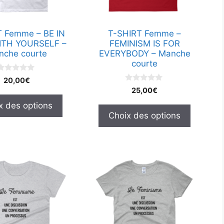
être
choisies
T Femme – BE IN
T-SHIRT Femme –
sur
ITH YOURSELF –
FEMINISM IS FOR
la
nche courte
EVERYBODY – Manche
page
courte
du
0
20,00
€
s
produit
0
25,00
€
u
s
u
x des options
5
r
Choix des options
5
Ce
produit
a
plusieurs
.
variations.
Les