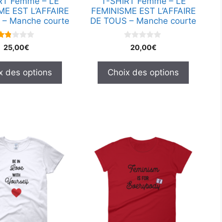
RT Femme – LE
T-SHIRT Femme – LE
sur
ME EST L’AFFAIRE
FEMINISME EST L’AFFAIRE
la
 – Manche courte
DE TOUS – Manche courte
page
du
1.7
0
25,00
€
20,00
€
5
s
produit
su
u
r 5
r
x des options
Choix des options
5
Ce
produit
a
plusieurs
.
variations.
Les
options
peuvent