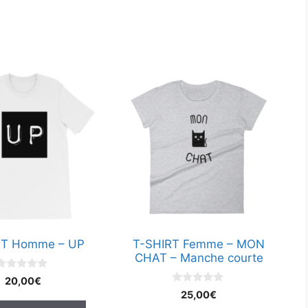
Ce
produit
a
plusieurs
.
variations.
Les
options
peuvent
être
choisies
RT Homme – UP
T-SHIRT Femme – MON
sur
CHAT – Manche courte
la
0
20,00
€
page
s
0
25,00
€
u
du
s