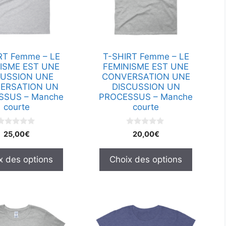
options
peuvent
être
choisies
RT Femme – LE
T-SHIRT Femme – LE
sur
ISME EST UNE
FEMINISME EST UNE
la
CUSSION UNE
CONVERSATION UNE
page
ERSATION UN
DISCUSSION UN
SSUS – Manche
PROCESSUS – Manche
du
courte
courte
produit
0
0
25,00
€
20,00
€
s
s
u
u
r
x des options
Choix des options
5
5
Ce
produit