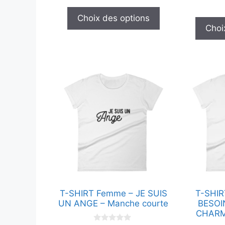
u
produit
produit
r
Choix des options
5
r
Choi
Ce
Ce
produit
produit
a
a
plusieurs
plusieurs
variations.
variations
Les
Les
options
options
peuvent
peuvent
être
être
choisies
choisies
T-SHIRT Femme – JE SUIS
T-SHIR
sur
sur
UN ANGE – Manche courte
BESOI
la
la
CHARM
page
page