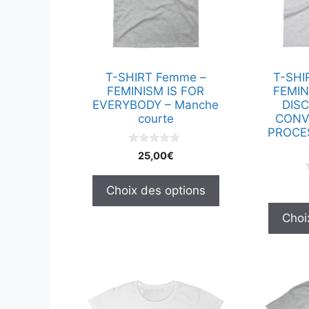
options
options
peuvent
peuvent
être
être
choisies
choisies
T-SHIRT Femme –
T-SHI
sur
sur
FEMINISM IS FOR
FEMIN
la
la
EVERYBODY – Manche
DIS
page
page
courte
CONV
PROCE
du
du
produit
produit
0
25,00
€
s
u
r
Choix des options
5
r
Choi
Ce
Ce
produit
produit